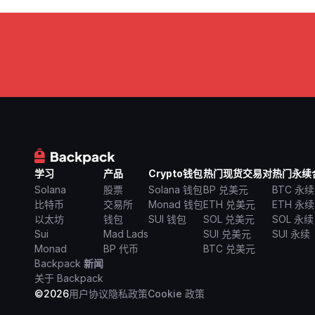
学习
产品
Crypto钱包
热门现货交易对
热门永续
Solana
股票
Solana 钱包
BP 兑美元
BTC 永续
比特币
交易所
Monad 钱包
ETH 兑美元
ETH 永续
以太坊
钱包
SUI 钱包
SOL 兑美元
SOL 永续
Sui
Mad Lads
SUI 兑美元
SUI 永续
Monad
BP 代币
BTC 兑美元
Backpack
新闻
关于 Backpack
©
2026
用户协议
隐私政策
Cookie 政策