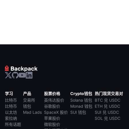
学习
产品
股票价格
Crypto钱包
热门现货交易对
比特币
交易所
英伟达股价
Solana 钱包
BTC 兑 USDC
比特币
钱包
谷歌股价
Monad 钱包
ETH 兑 USDC
以太坊
Mad Lads
SpaceX 股价
SUI 钱包
SUI 兑 USDC
索拉纳
苹果股价
SOL 兑 USDC
所有话题
微软股价