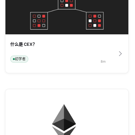
什么是 CEX？
初学者
8
m