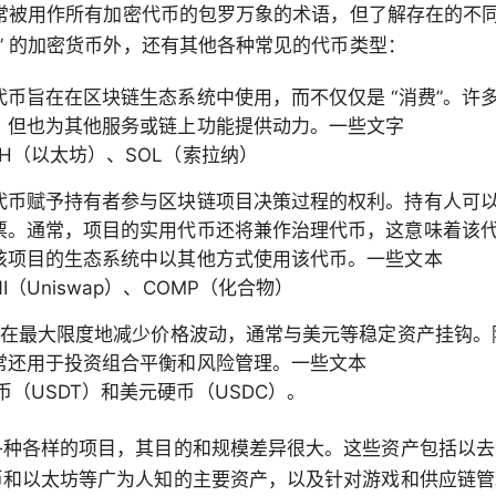
 通常被用作所有加密代币的包罗万象的术语，但了解存在的不
币” 的加密货币外，还有其他各种常见的代币类型：
代币旨在在区块链生态系统中使用，而不仅仅是 “消费”。许
，但也为其他服务或链上功能提供动力。一些文字
H（以太坊）、SOL（索拉纳）
代币赋予持有者参与区块链项目决策过程的权利。持有人可
票。通常，项目的实用代币还将兼作治理代币，这意味着该
该项目的生态系统中以其他方式使用该代币。一些文本
I（Uniswap）、COMP（化合物）
币旨在最大限度地减少价格波动，通常与美元等稳定资产挂钩
常还用于投资组合平衡和风险管理。一些文本
（USDT）和美元硬币（USDC）。
各种各样的项目，其目的和规模差异很大。这些资产包括以去
币和以太坊等广为人知的主要资产，以及针对游戏和供应链管